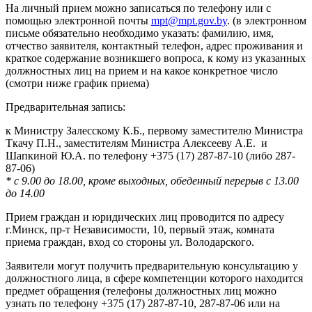
На личный прием можно записаться по телефону или с
помощью электронной почты
mpt@mpt.gov.by
. (в электронном
письме обязательно необходимо указать: фамилию, имя,
отчество заявителя, контактный телефон, адрес проживания и
краткое содержание возникшего вопроса, к кому из указанных
должностных лиц на прием и на какое конкретное число
(смотри ниже график приема)
Предварительная запись:
к Министру Залесскому К.Б., первому заместителю Министра
Ткачу П.Н., заместителям Министра Алексееву А.Е. и
Шапкиной Ю.А. по телефону +375 (17) 287-87-10 (либо 287-
87-06)
* с 9.00 до 18.00, кроме выходных, обеденный перерыв с 13.00
до 14.00
Прием граждан и юридических лиц проводится по адресу
г.Минск, пр-т Независимости, 10, первый этаж, комната
приема граждан, вход со стороны ул. Володарского.
Заявители могут получить предварительную консультацию у
должностного лица, в сфере компетенции которого находится
предмет обращения (телефоны должностных лиц можно
узнать по телефону +375 (17) 287-87-10, 287-87-06 или на