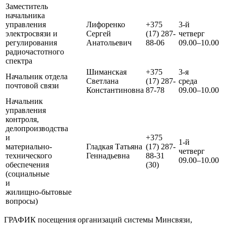
Заместитель
начальника
управления
Лифоренко
+375
3-й
электросвязи и
Сергей
(17) 287-
четве
регулирования
Анатольевич
88-06
09.00–10.00
радиочастотного
спектра
Шиманская
+375
3-я
Начальник отдела
Светлана
(17) 287-
сред
почтовой связи
Константиновна
87-78
09.00–10.00
Начальник
управления
контроля,
делопроизводства
и
+375
1-й
материально-
Гладкая Татьяна
(17) 287-
четве
технического
Геннадьевна
88-31
09.00–10.00
обеспечения
(30)
(социальные
и
жилищно-бытовые
вопросы)
ГРАФИК посещения организаций системы Минсвязи,