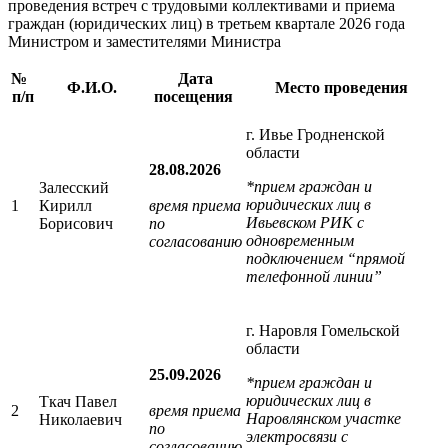
проведения встреч с трудовыми коллективами и приема
граждан (юридических лиц) в третьем квартале 2026 года
Министром и заместителями Министра
№
Дата
Ф.И.О.
Место проведения
п/п
посещения
г. Ивье Гродненской
области
28.08.2026
*прием граждан и
Залесский
юридических лиц в
1
Кирилл
время приема
Ивьевском РИК с
Борисович
по
одновременным
согласованию
подключением “прямой
телефонной линии”
г. Наровля Гомельской
области
25.09.2026
*прием граждан и
юридических лиц в
Ткач Павел
2
время приема
Наровлянском участке
Николаевич
по
электросвязи с
согласованию