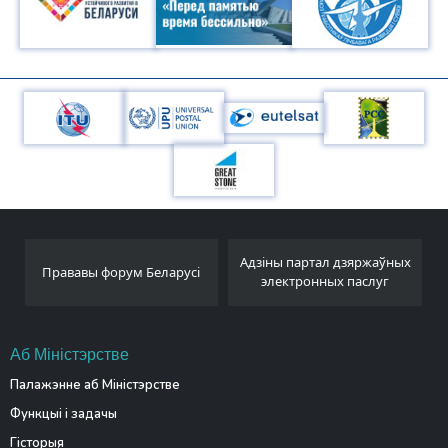
Адзіны партал дзяржаўных
Прававы форум Беларусі
электронных паслуг
Аб Міністэрстве
Палажэнне аб Міністэрстве
Функцыі і задачы
Гісторыя