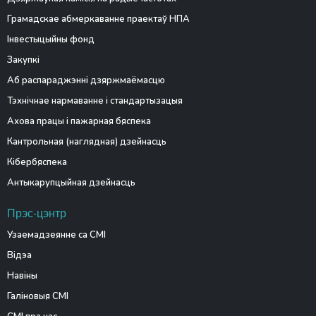
Грамадскае абмеркаванне праектаў НПА
Інвестыцыйны фонд
Закупкі
Аб распараджэнні дзяржмаёмасцю
Тэхнічнае нармаванне і стандартызацыя
Ахова працы і пажарная бяспека
Кантрольная (наглядная) дзейнасць
Кібербяспека
Антыкарупцыйная дзейнасць
Прэс-цэнтр
Узаемадзеянне са СМІ
Відэа
Навіны
Галіновыя СМІ