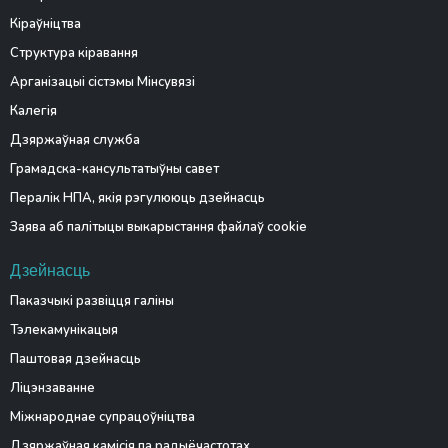
Кіраўніцтва
Структура кіравання
Арганізацыі сістэмы Мінсувязі
Калегія
Дзяржаўная служба
Грамадска-кансультатыўны савет
Пералік НПА, якія рэгулююць дзейнасць
Заява аб палітыцы выкарыстання файлаў cookie
Дзейнасць
Паказчыкі развіцця галіны
Тэлекамунікацыя
Паштовая дзейнасць
Ліцэнзаванне
Міжнароднае супрацоўніцтва
Дзяржаўная камісія па радыёчастотах