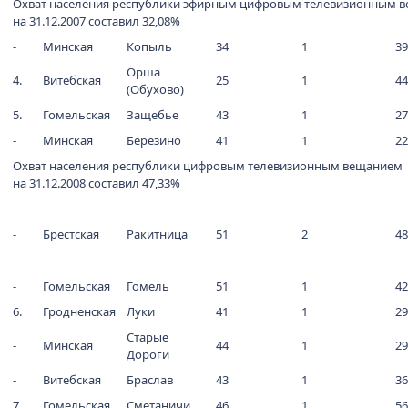
Охват населения республики эфирным цифровым телевизионным 
на 31.12.2007 составил 32,08%
-
Минская
Копыль
34
1
39
Орша
4.
Витебская
25
1
44
(Обухово)
5.
Гомельская
Защебье
43
1
27
-
Минская
Березино
41
1
22
Охват населения республики цифровым телевизионным вещанием
на 31.12.2008 составил 47,33%
-
Брестская
Ракитница
51
2
48
-
Гомельская
Гомель
51
1
42
6.
Гродненская
Луки
41
1
29
Старые
-
Минская
44
1
29
Дороги
-
Витебская
Браслав
43
1
36
7.
Гомельская
Сметаничи
46
1
56