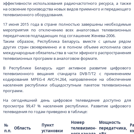
эффективности использования радиочастотного ресурса, а также
на освоение производства новых видов приемного и передающего
телевизионного оборудования.
17 июня 2015 года в стране полностью завершены необходимые
мероприятия по отключению всех аналоговых телевизионных
передатчиков подпадающих под соглашение Женева-2006.
Таким образом, Республика Беларусь вместе с целым рядом
других стран своевременно и в полном объеме исполнила свои
международные обязательства в части эфирного распространения
телевизионных программ в аналоговом формате.
В Республике Беларусь идет активное развитие цифрового
телевизионного вещания стандарта DVB-T/Т2 с применением
кодирования MPEG-4 AVC/H.264, направленное на обеспечение
населения республики общедоступным пакетом телевизионных
программ.
На сегодняшний день цифровое телевидение доступно для
просмотра 99,47 % населения республики. Развитие цифрового
телевидения по годам приведено в таблице:
Номер
Мощность
№
Пункт
Р
Область
телевизион-
передатчика,
п.п.
установки
к
ного канала
кВт