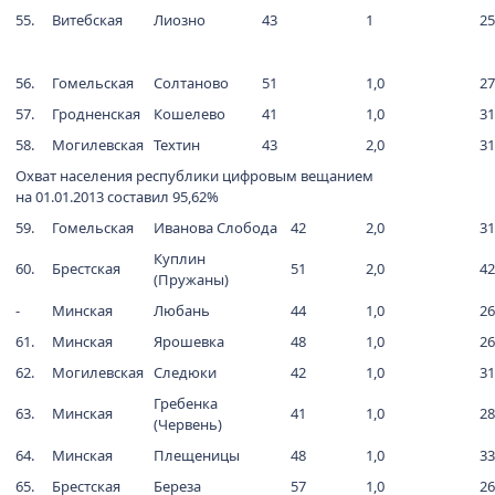
55.
Витебская
Лиозно
43
1
25
56.
Гомельская
Солтаново
51
1,0
27
57.
Гродненская
Кошелево
41
1,0
31
58.
Могилевская
Техтин
43
2,0
31
Охват населения республики цифровым вещанием
на 01.01.2013 составил 95,62%
59.
Гомельская
Иванова Слобода
42
2,0
31
Куплин
60.
Брестская
51
2,0
42
(Пружаны)
-
Минская
Любань
44
1,0
26
61.
Минская
Ярошевка
48
1,0
26
62.
Могилевская
Следюки
42
1,0
31
Гребенка
63.
Минская
41
1,0
28
(Червень)
64.
Минская
Плещеницы
48
1,0
33
65.
Брестская
Береза
57
1,0
26