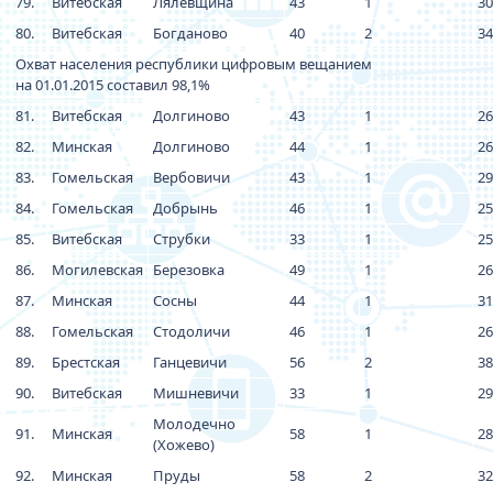
79.
Витебская
Лялевщина
43
1
30
80.
Витебская
Богданово
40
2
34
Охват населения республики цифровым вещанием
на 01.01.2015 составил 98,1%
81.
Витебская
Долгиново
43
1
26
82.
Минская
Долгиново
44
1
26
83.
Гомельская
Вербовичи
43
1
29
84.
Гомельская
Добрынь
46
1
25
85.
Витебская
Струбки
33
1
25
86.
Могилевская
Березовка
49
1
26
87.
Минская
Сосны
44
1
31
88.
Гомельская
Стодоличи
46
1
26
89.
Брестская
Ганцевичи
56
2
38
90.
Витебская
Мишневичи
33
1
29
Молодечно
91.
Минская
58
1
28
(Хожево)
92.
Минская
Пруды
58
2
32