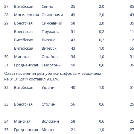
27.
Витебская
Сенно
25
2,0
35
28.
Могилевская
Осиповичи
49
2,0
43
29.
Брестская
Синкевичи
58
2,0
35
-
Брестская
Пружаны
51
0,2
11
-
Витебская
Лиозно
43
0,2
12
Витебская
Витебск
43
1,0
55
30.
Минская
Столбцы
34
1,0
31
31.
Гродненская
Сморгонь
59
0,6
35
Охват населения республики цифровым вещанием
на 01.01.2011 составил 90,07%
32.
Витебская
Ушачи
40
1,0
51
33.
Брестская
Столин
56
0,6
25
34.
Минская
Воложин
58
0,6
25
35.
Гродненская
Мосты
21
1,0
27