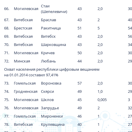
Стаи
66.
Могилевская
43
2,0
30
(Шепелевичи)
67.
Витебская
Браслав
43
2
40
68.
Брестская
Ракитница
51
5
54
69.
Витебская
Витебск
43
2,0
56
70.
Витебская
Шарковщина
43
2,0
34
71.
Могилевская
Кричев
50
2,0
30
72.
Минская
Любань
44
2,0
29
Охват населения республики цифровым вещанием
на 01.01.2014 составил 97,41%
73.
Гомельская
Вороновка
57
2,0
30
74.
Гродненская
Скярси
49
1,0
29
75.
Могилевская
Шклов
45
0,005
3
76.
Могилевская
Запрудье
49
2
32
77.
Гомельская
Мироненки
46
1
27
78.
Витебская
Крулевщина
40
1
27