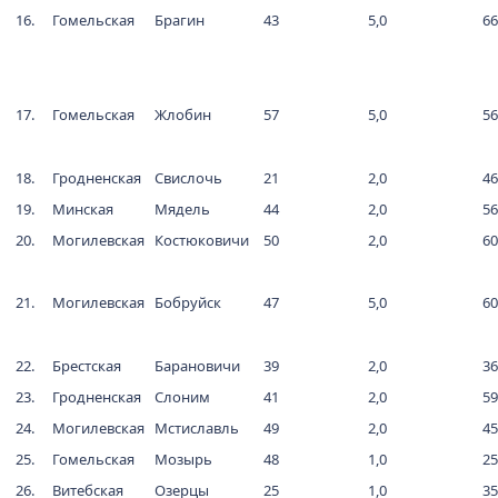
16.
Гомельская
Брагин
43
5,0
66
17.
Гомельская
Жлобин
57
5,0
56
18.
Гродненская
Свислочь
21
2,0
46
19.
Минская
Мядель
44
2,0
56
20.
Могилевская
Костюковичи
50
2,0
60
21.
Могилевская
Бобруйск
47
5,0
60
22.
Брестская
Барановичи
39
2,0
36
23.
Гродненская
Слоним
41
2,0
59
24.
Могилевская
Мстиславль
49
2,0
45
25.
Гомельская
Мозырь
48
1,0
25
26.
Витебская
Озерцы
25
1,0
35