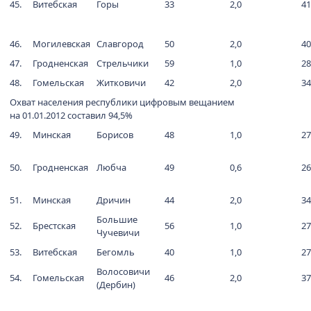
45.
Витебская
Горы
33
2,0
41
46.
Могилевская
Славгород
50
2,0
40
47.
Гродненская
Стрельчики
59
1,0
28
48.
Гомельская
Житковичи
42
2,0
34
Охват населения республики цифровым вещанием
на 01.01.2012 составил 94,5%
49.
Минская
Борисов
48
1,0
27
50.
Гродненская
Любча
49
0,6
26
51.
Минская
Дричин
44
2,0
34
Большие
52.
Брестская
56
1,0
27
Чучевичи
53.
Витебская
Бегомль
40
1,0
27
Волосовичи
54.
Гомельская
46
2,0
37
(Дербин)