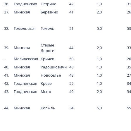
36.
Гродненская
Острино
42
1,0
31
37.
Минская
Березино
41
2,0
26
38.
Гомельская
Гомель
51
5,0
53
Старые
39.
Минская
44
2,0
33
Дороги
-
Могилевская
Кричев
50
1,0
26
40.
Минская
Радошковичи
48
1,0
35
41.
Минская
Новоселье
48
1,0
27
42.
Гродненская
Крево
59
1,0
34
43.
Гродненская
Мыто
49
2,0
34
44.
Минская
Копыль
34
5,0
55