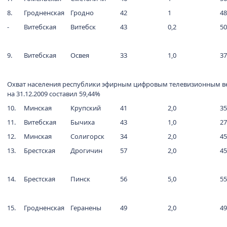
8.
Гродненская
Гродно
42
1
48
-
Витебская
Витебск
43
0,2
50
9.
Витебская
Освея
33
1,0
37
Охват населения республики эфирным цифровым телевизионным 
на 31.12.2009 составил 59,44%
10.
Минская
Крупский
41
2,0
35
11.
Витебская
Бычиха
43
1,0
27
12.
Минская
Солигорск
34
2,0
45
13.
Брестская
Дрогичин
57
2,0
45
14.
Брестская
Пинск
56
5,0
55
15.
Гродненская
Геранены
49
2,0
49