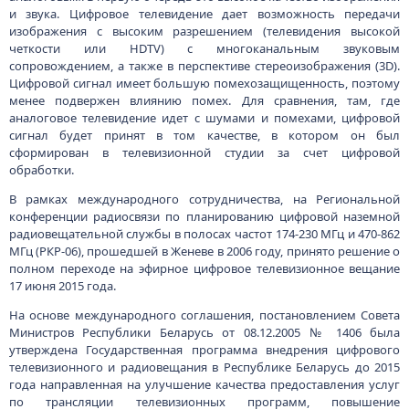
и звука. Цифровое телевидение дает возможность передачи
изображения с высоким разрешением (телевидения высокой
четкости или HDTV) с многоканальным звуковым
сопровождением, а также в перспективе стереоизображения (3D).
Цифровой сигнал имеет большую помехозащищенность, поэтому
менее подвержен влиянию помех. Для сравнения, там, где
аналоговое телевидение идет с шумами и помехами, цифровой
сигнал будет принят в том качестве, в котором он был
сформирован в телевизионной студии за счет цифровой
обработки.
В рамках международного сотрудничества, на Региональной
конференции радиосвязи по планированию цифровой наземной
радиовещательной службы в полосах частот 174-230 МГц и 470-862
МГц (РКР-06), прошедшей в Женеве в 2006 году, принято решение о
полном переходе на эфирное цифровое телевизионное вещание
17 июня 2015 года.
На основе международного соглашения, постановлением Совета
Министров Республики Беларусь от 08.12.2005 № 1406 была
утверждена Государственная программа внедрения цифрового
телевизионного и радиовещания в Республике Беларусь до 2015
года направленная на улучшение качества предоставления услуг
по трансляции телевизионных программ, повышение