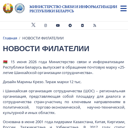
Перейти к основному содержанию
МИНИСТЕРСТВО СВЯЗИ И ИНФОРМАТИЗАЦИИ
РЕСПУБЛИКИ БЕЛАРУСЬ
Главная
НОВОСТИ ФИЛАТЕЛИИ
Строка навигации
НОВОСТИ ФИЛАТЕЛИИ
🇧🇾 15 июня 2026 года Министерство связи и информатизации
Республики Беларусь выпускает в обращение почтовую марку «25-
летие Шанхайской организации сотрудничества».
Дизайн Марины Крезо. Тираж марки 12 тыс.
ℹ️ Шанхайская организация сотрудничества (ШОС) – региональная
организация, представляющая собой площадку для диалога и
сотрудничества стран-участниц по ключевым направлениям в
политической, торгово-экономической, научно-технической,
культурной и иных областях.
Основана в июне 2001 года лидерами Казахстана, Китая, Киргизии,
России, Таджикистана и Узбекистана. В 2017 году статус