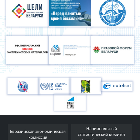
Национальный
Евразийская экономическая
и
статистический комитет
комиссия