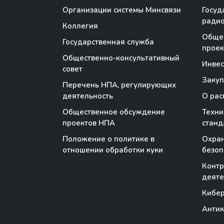
Организации системы Минсвязи
Госуд
радио
Коллегия
Обще
Государственная служба
проек
Общественно-консультативный
Инве
совет
Закуп
Перечень НПА, регулирующих
деятельность
О рас
Общественное обсуждение
Техни
проектов НПА
станд
Положение о политике в
Охран
отношении обработки куки
безоп
Контр
деяте
Кибер
Антик