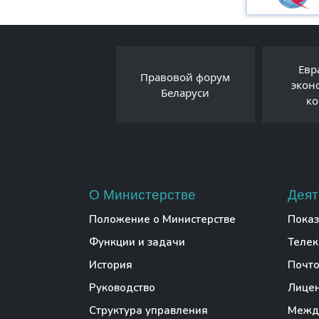
-портал
Евразийска
Правовой форум
дента
экономическ
Беларуси
 Беларусь
комиссия
О Министерстве
Деят
Положение о Министерстве
Показ
Функции и задачи
Теле
История
Почто
Руководство
Лице
Структура управления
Между