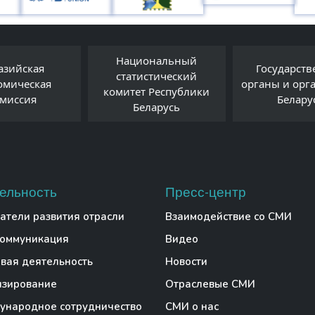
Национальный
я
Государственные
статистический
ая
органы и организаци
комитет Республики
Беларуси
Беларусь
ельность
Пресс-центр
атели развития отрасли
Взаимодействие со СМИ
коммуникация
Видео
вая деятельность
Новости
нзирование
Отраслевые СМИ
народное сотрудничество
СМИ о нас